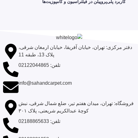
کاربرد پلی‌پروپیلن در فیلتراسیون و کامپوزیت‌ها
دفتر مرکزی: تهران، خیابان آفریقا، خیابان ارمغان شرقی،
پلاک 13، طبقه 11
تلفن: 02122044865
info@sahandcarpet.com
فروشگاه: تهران، میدان هفتم تیر، ضلع شمال شرقی، نبش
کوچۀ عبدالکریم شریعتی، پلاک ۳۰۱
تلفن‌: 02188865633