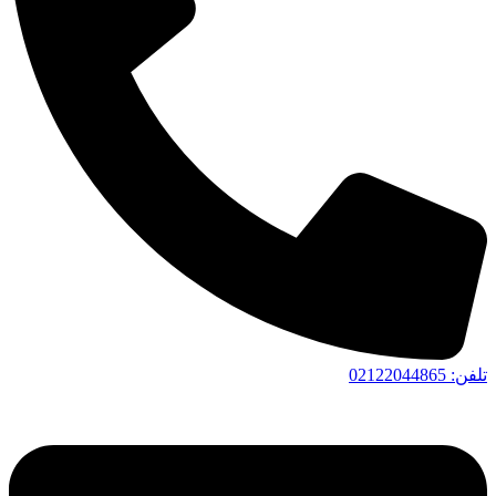
تلفن: 02122044865