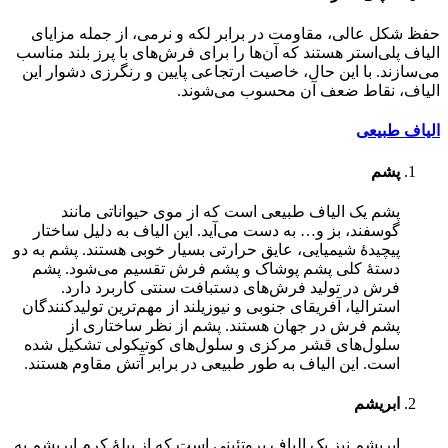
حفظ شکل عالی، مقاومت در برابر لکه و نرمی، از جمله مزایای
الیاف پلی‌استر هستند که آن‌ها را برای فرش‌های با پرز بلند مناسب
می‌سازند. با این حال، خاصیت ارتجاعی پایین و رنگرزی دشوار این
الیاف، نقاط ضعف آن محسوب می‌شوند.
الیاف طبیعی
پشم
پشم یک الیاف طبیعی است که از موی حیواناتی مانند
گوسفند، بز و… به دست می‌آید. این الیاف به دلیل ساختار
پیچیدۀ شیمیایی، عایق حرارتی بسیار خوبی هستند. پشم به دو
دستۀ کلی پشم پوشاک و پشم فرش تقسیم می‌شود. پشم
فرش در تولید فرش‌های دستبافت سنتی کاربرد دارد.
استرالیا، آفریقای جنوبی و نیوزیلند از مهم‌ترین تولیدکنندگان
پشم فرش در جهان هستند. پشم از نظر ساختاری از
سلول‌های قشر مرکزی و سلول‌های کوتیکولی تشکیل شده
است. این الیاف به طور طبیعی در برابر آتش مقاوم هستند.
ابریشم
ابریشم نیز یک الیاف پروتئینی است که از پیلۀ کرم ابریشم به