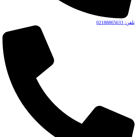
تلفن‌: 02188865633