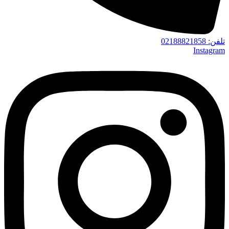
تلفن‌: 02188821858
Instagram