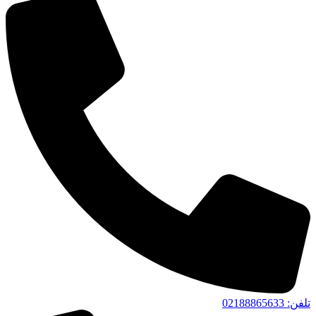
تلفن‌: 02188865633