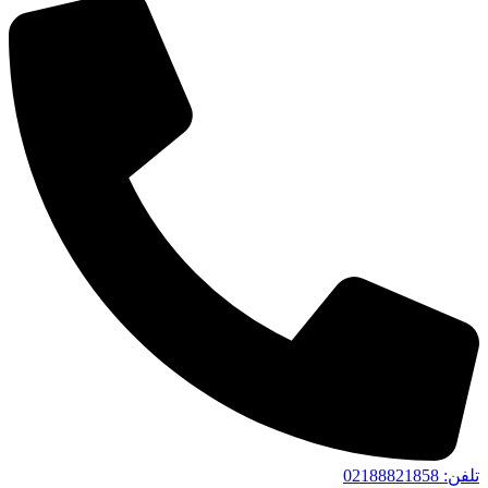
تلفن‌: 02188821858