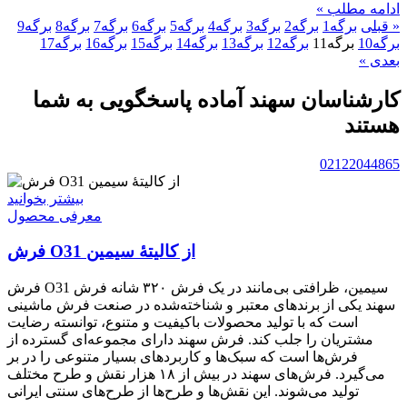
ادامه مطلب »
« قبلی
برگه
1
برگه
2
برگه
3
برگه
4
برگه
5
برگه
6
برگه
7
برگه
8
برگه
9
برگه
10
برگه
11
برگه
12
برگه
13
برگه
14
برگه
15
برگه
16
برگه
17
بعدی »
کارشناسان سهند آماده پاسخگویی به شما
هستند
02122044865
بیشتر بخوانید
معرفی محصول
فرش O31 از کالیتۀ سیمین
فرش O31 سیمین، ظرافتی بی‌مانند در یک فرش ۳۲۰ شانه فرش
سهند یکی از برندهای معتبر و شناخته‌شده در صنعت فرش ماشینی
است که با تولید محصولات باکیفیت و متنوع، توانسته رضایت
مشتریان را جلب کند. فرش سهند دارای مجموعه‌ای گسترده از
فرش‌ها است که سبک‌ها و کاربردهای بسیار متنوعی را در بر
می‌گیرد. فرش‌های سهند در بیش از ۱۸ هزار نقش و طرح مختلف
تولید می‌شوند. این نقش‌ها و طرح‌ها از طرح‌های سنتی ایرانی