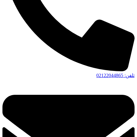
تلفن: 02122044865